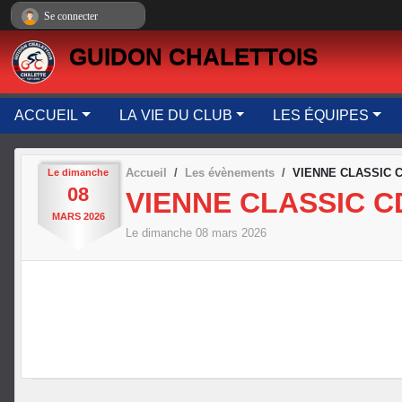
Panneau de gestion des cookies
Se connecter
GUIDON CHALETTOIS
ACCUEIL
LA VIE DU CLUB
LES ÉQUIPES
Accueil
Les évènements
VIENNE CLASSIC C
Le
dimanche
08
VIENNE CLASSIC C
MARS
2026
Le
dimanche
08
mars
2026