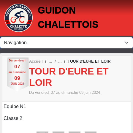
Panneau de gestion des cookies
GUIDON
CHALETTOIS
Du
vendredi
Accueil
TOUR D'EURE ET LOIR
07
TOUR D'EURE ET
au
dimanche
09
LOIR
JUIN
2024
Du
vendredi
07
au
dimanche
09
juin
2024
Equipe N1
Classe 2