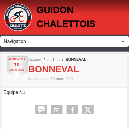
Panneau de gestion des cookies
GUIDON
CHALETTOIS
Le
dimanche
Accueil
BONNEVAL
10
BONNEVAL
MARS
2024
Le
dimanche
10
mars
2024
Equipe N1